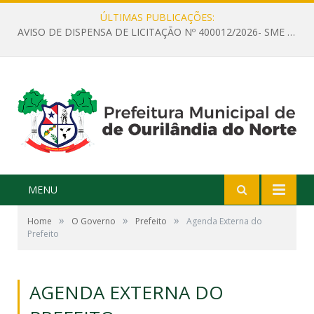
ÚLTIMAS PUBLICAÇÕES:
AVISO DE DISPENSA DE LICITAÇÃO Nº 400012/2026- SME – CONTRATAÇÃO DE EMPRESA ESPECIALIZADA PARA LOCAÇÃO DE ÔNIBUS EXECUTIVO COM CAPACIDADE DE 60 (SESSENTA) POLTRONAS, PARA TRANSPORTAR PROFESSORES RESPONSÁVEIS E ALUNOS PARA BRASÍLIA, COM SAÍDA DIA 10/08/2026 E RETORNO DIA 14/08/2026
MENU
»
»
»
Home
O Governo
Prefeito
Agenda Externa do
Prefeito
AGENDA EXTERNA DO