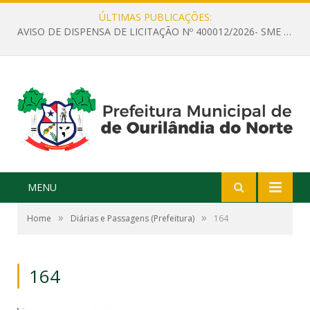
ÚLTIMAS PUBLICAÇÕES:
AVISO DE DISPENSA DE LICITAÇÃO Nº 400012/2026- SME – CONTRATAÇÃO DE EMPRESA ESPECIALIZADA PARA LOCAÇÃO DE ÔNIBUS EXECUTIVO COM CAPACIDADE DE 60 (SESSENTA) POLTRONAS, PARA TRANSPORTAR PROFESSORES RESPONSÁVEIS E ALUNOS PARA BRASÍLIA, COM SAÍDA DIA 10/08/2026 E RETORNO DIA 14/08/2026
MENU
»
»
Home
Diárias e Passagens (Prefeitura)
164
164