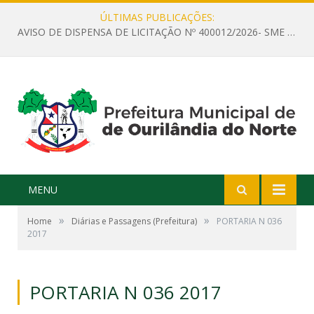
ÚLTIMAS PUBLICAÇÕES:
AVISO DE DISPENSA DE LICITAÇÃO Nº 400012/2026- SME – CONTRATAÇÃO DE EMPRESA ESPECIALIZADA PARA LOCAÇÃO DE ÔNIBUS EXECUTIVO COM CAPACIDADE DE 60 (SESSENTA) POLTRONAS, PARA TRANSPORTAR PROFESSORES RESPONSÁVEIS E ALUNOS PARA BRASÍLIA, COM SAÍDA DIA 10/08/2026 E RETORNO DIA 14/08/2026
MENU
»
»
Home
Diárias e Passagens (Prefeitura)
PORTARIA N 036
2017
PORTARIA N 036 2017