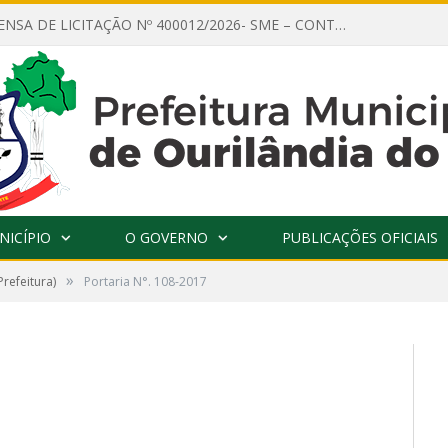
AVISO DE DISPENSA DE LICITAÇÃO Nº 400012/2026- SME – CONTRATAÇÃO DE EMPRESA ESPECIALIZADA PARA LOCAÇÃO DE ÔNIBUS EXECUTIVO COM CAPACIDADE DE 60 (SESSENTA) POLTRONAS, PARA TRANSPORTAR PROFESSORES RESPONSÁVEIS E ALUNOS PARA BRASÍLIA, COM SAÍDA DIA 10/08/2026 E RETORNO DIA 14/08/2026
NICÍPIO
O GOVERNO
PUBLICAÇÕES OFICIAIS
»
Prefeitura)
Portaria N°. 108-2017