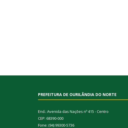
PREFEITURA DE OURILÂNDIA DO NORTE
End.: Avenida das Nações nº 415 - Centro
CEP: 68390-000
Fone: (94) 99300-5736