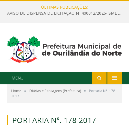
ÚLTIMAS PUBLICAÇÕES:
AVISO DE DISPENSA DE LICITAÇÃO Nº 400012/2026- SME – CONTRATAÇÃO DE EMPRESA ESPECIALIZADA PARA LOCAÇÃO DE ÔNIBUS EXECUTIVO COM CAPACIDADE DE 60 (SESSENTA) POLTRONAS, PARA TRANSPORTAR PROFESSORES RESPONSÁVEIS E ALUNOS PARA BRASÍLIA, COM SAÍDA DIA 10/08/2026 E RETORNO DIA 14/08/2026
MENU
»
»
Home
Diárias e Passagens (Prefeitura)
Portaria N°. 178-
2017
PORTARIA N°. 178-2017