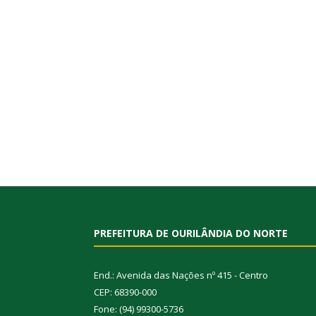
PREFEITURA DE OURILÂNDIA DO NORTE
End.: Avenida das Nações nº 415 - Centro
CEP: 68390-000
Fone: (94) 99300-5736