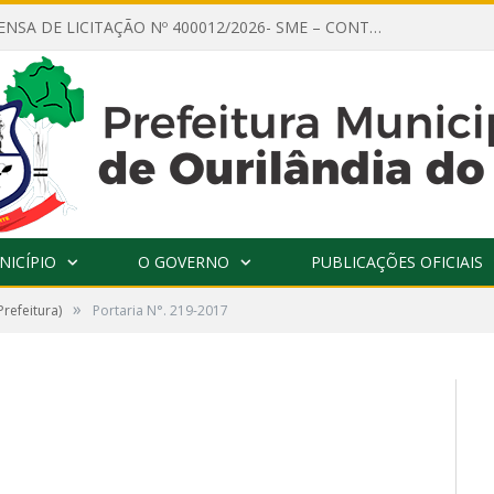
AVISO DE DISPENSA DE LICITAÇÃO Nº 400012/2026- SME – CONTRATAÇÃO DE EMPRESA ESPECIALIZADA PARA LOCAÇÃO DE ÔNIBUS EXECUTIVO COM CAPACIDADE DE 60 (SESSENTA) POLTRONAS, PARA TRANSPORTAR PROFESSORES RESPONSÁVEIS E ALUNOS PARA BRASÍLIA, COM SAÍDA DIA 10/08/2026 E RETORNO DIA 14/08/2026
NICÍPIO
O GOVERNO
PUBLICAÇÕES OFICIAIS
»
Prefeitura)
Portaria N°. 219-2017