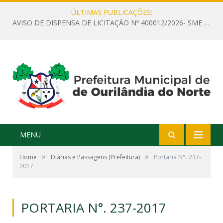
ÚLTIMAS PUBLICAÇÕES:
AVISO DE DISPENSA DE LICITAÇÃO Nº 400012/2026- SME – CONTRATAÇÃO DE EMPRESA ESPECIALIZADA PARA LOCAÇÃO DE ÔNIBUS EXECUTIVO COM CAPACIDADE DE 60 (SESSENTA) POLTRONAS, PARA TRANSPORTAR PROFESSORES RESPONSÁVEIS E ALUNOS PARA BRASÍLIA, COM SAÍDA DIA 10/08/2026 E RETORNO DIA 14/08/2026
MENU
»
»
Home
Diárias e Passagens (Prefeitura)
Portaria N°. 237-
2017
PORTARIA N°. 237-2017