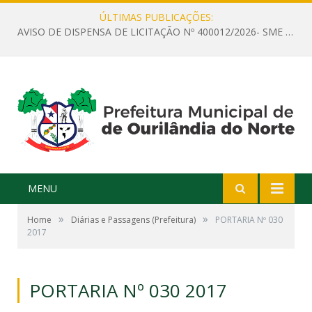
ÚLTIMAS PUBLICAÇÕES:
AVISO DE DISPENSA DE LICITAÇÃO Nº 400012/2026- SME – CONTRATAÇÃO DE EMPRESA ESPECIALIZADA PARA LOCAÇÃO DE ÔNIBUS EXECUTIVO COM CAPACIDADE DE 60 (SESSENTA) POLTRONAS, PARA TRANSPORTAR PROFESSORES RESPONSÁVEIS E ALUNOS PARA BRASÍLIA, COM SAÍDA DIA 10/08/2026 E RETORNO DIA 14/08/2026
MENU
»
»
Home
Diárias e Passagens (Prefeitura)
PORTARIA Nº 030
2017
PORTARIA Nº 030 2017