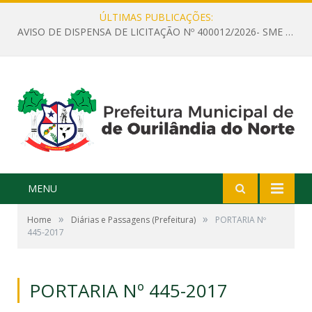
ÚLTIMAS PUBLICAÇÕES:
AVISO DE DISPENSA DE LICITAÇÃO Nº 400012/2026- SME – CONTRATAÇÃO DE EMPRESA ESPECIALIZADA PARA LOCAÇÃO DE ÔNIBUS EXECUTIVO COM CAPACIDADE DE 60 (SESSENTA) POLTRONAS, PARA TRANSPORTAR PROFESSORES RESPONSÁVEIS E ALUNOS PARA BRASÍLIA, COM SAÍDA DIA 10/08/2026 E RETORNO DIA 14/08/2026
MENU
»
»
Home
Diárias e Passagens (Prefeitura)
PORTARIA Nº
445-2017
PORTARIA Nº 445-2017