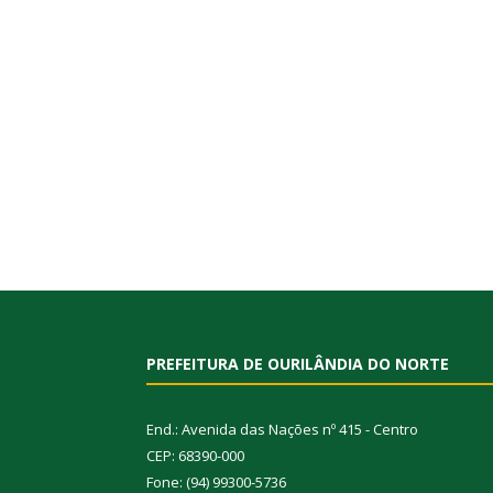
PREFEITURA DE OURILÂNDIA DO NORTE
End.: Avenida das Nações nº 415 - Centro
CEP: 68390-000
Fone: (94) 99300-5736