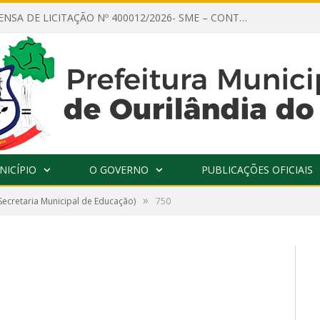
AVISO DE DISPENSA DE LICITAÇÃO Nº 400012/2026- SME – CONTRATAÇÃO DE EMPRESA ESPECIALIZADA PARA LOCAÇÃO DE ÔNIBUS EXECUTIVO COM CAPACIDADE DE 60 (SESSENTA) POLTRONAS, PARA TRANSPORTAR PROFESSORES RESPONSÁVEIS E ALUNOS PARA BRASÍLIA, COM SAÍDA DIA 10/08/2026 E RETORNO DIA 14/08/2026
NICÍPIO
O GOVERNO
PUBLICAÇÕES OFICIAIS
»
Secretaria Municipal de Educação)
750