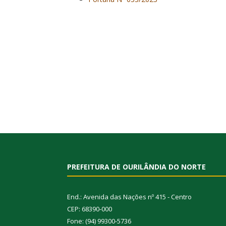
PREFEITURA DE OURILÂNDIA DO NORTE
End.: Avenida das Nações nº 415 - Centro
CEP: 68390-000
Fone: (94) 99300-5736