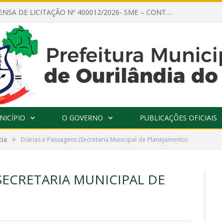
AVISO DE DISPENSA DE LICITAÇÃO Nº 400012/2026- SME – CONTRATAÇÃO DE EMPRESA ESPECIALIZADA PARA LOCAÇÃO DE ÔNIBUS EXECUTIVO COM CAPACIDADE DE 60 (SESSENTA) POLTRONAS, PARA TRANSPORTAR PROFESSORES RESPONSÁVEIS E ALUNOS PARA BRASÍLIA, COM SAÍDA DIA 10/08/2026 E RETORNO DIA 14/08/2026
NICÍPIO
O GOVERNO
PUBLICAÇÕES OFICIAIS
»
cia
Diárias e Passagens (Secretaria Municipal de Planejamento)
(SECRETARIA MUNICIPAL DE