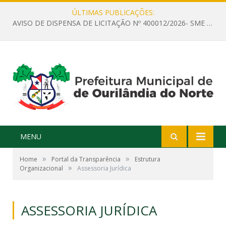
ÚLTIMAS PUBLICAÇÕES:
AVISO DE DISPENSA DE LICITAÇÃO Nº 400012/2026- SME – CONTRATAÇÃO DE EMPRESA ESPECIALIZADA PARA LOCAÇÃO DE ÔNIBUS EXECUTIVO COM CAPACIDADE DE 60 (SESSENTA) POLTRONAS, PARA TRANSPORTAR PROFESSORES RESPONSÁVEIS E ALUNOS PARA BRASÍLIA, COM SAÍDA DIA 10/08/2026 E RETORNO DIA 14/08/2026
MENU
»
»
Home
Portal da Transparência
Estrutura
»
Organizacional
Assessoria Jurídica
ASSESSORIA JURÍDICA