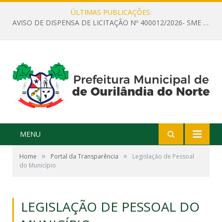
ÚLTIMAS PUBLICAÇÕES:
AVISO DE DISPENSA DE LICITAÇÃO Nº 400012/2026- SME – CONTRATAÇÃO DE EMPRESA ESPECIALIZADA PARA LOCAÇÃO DE ÔNIBUS EXECUTIVO COM CAPACIDADE DE 60 (SESSENTA) POLTRONAS, PARA TRANSPORTAR PROFESSORES RESPONSÁVEIS E ALUNOS PARA BRASÍLIA, COM SAÍDA DIA 10/08/2026 E RETORNO DIA 14/08/2026
MENU
»
»
Home
Portal da Transparência
Legislação de Pessoal
do Município
LEGISLAÇÃO DE PESSOAL DO