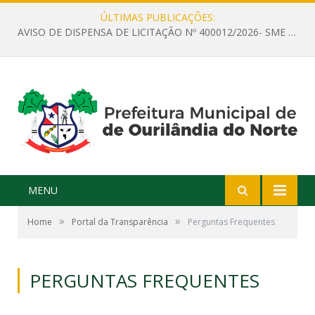
ÚLTIMAS PUBLICAÇÕES:
AVISO DE DISPENSA DE LICITAÇÃO Nº 400012/2026- SME – CONTRATAÇÃO DE EMPRESA ESPECIALIZADA PARA LOCAÇÃO DE ÔNIBUS EXECUTIVO COM CAPACIDADE DE 60 (SESSENTA) POLTRONAS, PARA TRANSPORTAR PROFESSORES RESPONSÁVEIS E ALUNOS PARA BRASÍLIA, COM SAÍDA DIA 10/08/2026 E RETORNO DIA 14/08/2026
MENU
»
»
Home
Portal da Transparência
Perguntas Frequentes
PERGUNTAS FREQUENTES