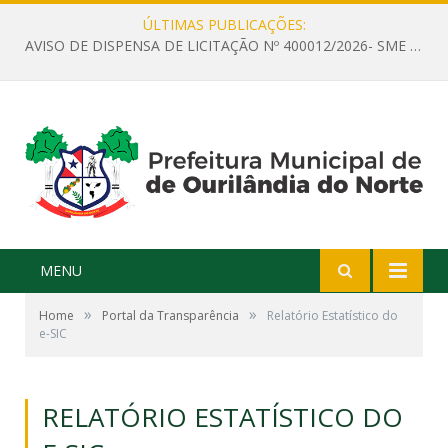
ÚLTIMAS PUBLICAÇÕES:
AVISO DE DISPENSA DE LICITAÇÃO Nº 400012/2026- SME – CONTRATAÇÃO DE EMPRESA ESPECIALIZADA PARA LOCAÇÃO DE ÔNIBUS EXECUTIVO COM CAPACIDADE DE 60 (SESSENTA) POLTRONAS, PARA TRANSPORTAR PROFESSORES RESPONSÁVEIS E ALUNOS PARA BRASÍLIA, COM SAÍDA DIA 10/08/2026 E RETORNO DIA 14/08/2026
MENU
»
»
Home
Portal da Transparência
Relatório Estatístico do
e-SIC
RELATÓRIO ESTATÍSTICO DO