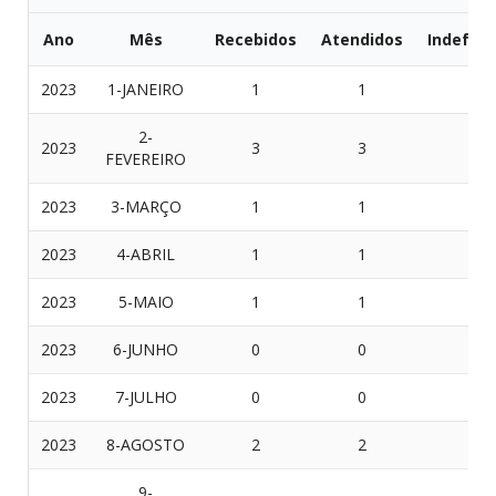
Ano
Mês
Recebidos
Atendidos
Indeferi
2023
1-JANEIRO
1
1
0
2-
2023
3
3
0
FEVEREIRO
2023
3-MARÇO
1
1
0
2023
4-ABRIL
1
1
0
2023
5-MAIO
1
1
0
2023
6-JUNHO
0
0
0
2023
7-JULHO
0
0
0
2023
8-AGOSTO
2
2
0
9-