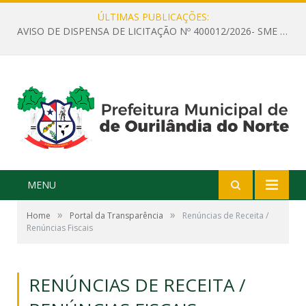
ÚLTIMAS PUBLICAÇÕES:
AVISO DE DISPENSA DE LICITAÇÃO Nº 400012/2026- SME – CONTRATAÇÃO DE EMPRESA ESPECIALIZADA PARA LOCAÇÃO DE ÔNIBUS EXECUTIVO COM CAPACIDADE DE 60 (SESSENTA) POLTRONAS, PARA TRANSPORTAR PROFESSORES RESPONSÁVEIS E ALUNOS PARA BRASÍLIA, COM SAÍDA DIA 10/08/2026 E RETORNO DIA 14/08/2026
MENU
»
»
Home
Portal da Transparência
Renúncias de Receita /
Renúncias Fiscais
RENÚNCIAS DE RECEITA /