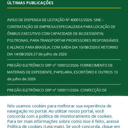
ÚLTIMAS PUBLICAÇÕES
AVISO DE DISPENSA DE LICITAÇÃO Nº 400012/2026- SME –
CONTRATAÇÃO DE EMPRESA ESPECIALIZADA PARA LOCAÇÃO DE
ÔNIBUS EXECUTIVO COM CAPACIDADE DE 60 (SESSENTA)
POLTRONAS, PARA TRANSPORTAR PROFESSORES RESPONSÁVEIS
E ALUNOS PARA BRASÍLIA, COM SAÍDA DIA 10/08/2026 E RETORNO
DIA 14/08/2026
27 de julho de 2026
PREGÃO ELETRÔNICO SRP nº 100012/2026- FORNECIMENTO DE
MATERIAIS DE EXPEDIENTE, PAPELARIA, ESCRITÓRIO E OUTROS
13
de julho de 2026
PREGÃO ELETRÔNICO SRP nº 100011/2026- CONFECÇÃO DE
PRÓTESE DENTÁRIA (MAXILAR E MANDIBULAR).
16 de junho de 2026
Nós usamos cookies para melhorar sua experiência de
navegação no portal. Ao utilizar nosso portal, você
concorda com a política de monitoramento de cookies.
Para ter mais informações sobre como isso é feito, acesse
Todos os direitos reservados a Prefeitura Municipal de
Política de cookies (
Leia mais
). Se você concorda, clique em