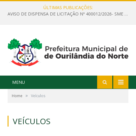
ÚLTIMAS PUBLICAÇÕES:
AVISO DE DISPENSA DE LICITAÇÃO Nº 400012/2026- SME – CONTRATAÇÃO DE EMPRESA ESPECIALIZADA PARA LOCAÇÃO DE ÔNIBUS EXECUTIVO COM CAPACIDADE DE 60 (SESSENTA) POLTRONAS, PARA TRANSPORTAR PROFESSORES RESPONSÁVEIS E ALUNOS PARA BRASÍLIA, COM SAÍDA DIA 10/08/2026 E RETORNO DIA 14/08/2026
MENU
»
Home
Veículos
VEÍCULOS