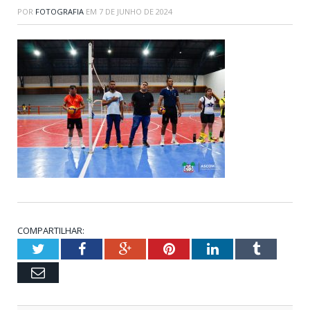
POR
FOTOGRAFIA
EM
7 DE JUNHO DE 2024
COMPARTILHAR:
Twitter
Facebook
Google+
Pinterest
LinkedIn
Tumblr
Email