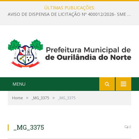
ÚLTIMAS PUBLICAÇÕES:
AVISO DE DISPENSA DE LICITAÇÃO Nº 400012/2026- SME – CONTRATAÇÃO DE EMPRESA ESPECIALIZADA PARA LOCAÇÃO DE ÔNIBUS EXECUTIVO COM CAPACIDADE DE 60 (SESSENTA) POLTRONAS, PARA TRANSPORTAR PROFESSORES RESPONSÁVEIS E ALUNOS PARA BRASÍLIA, COM SAÍDA DIA 10/08/2026 E RETORNO DIA 14/08/2026
MENU
»
»
Home
_MG_3375
_MG_3375
_MG_3375
0