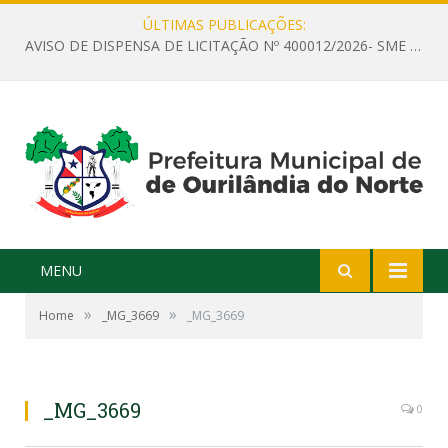
ÚLTIMAS PUBLICAÇÕES:
AVISO DE DISPENSA DE LICITAÇÃO Nº 400012/2026- SME – CONTRATAÇÃO DE EMPRESA ESPECIALIZADA PARA LOCAÇÃO DE ÔNIBUS EXECUTIVO COM CAPACIDADE DE 60 (SESSENTA) POLTRONAS, PARA TRANSPORTAR PROFESSORES RESPONSÁVEIS E ALUNOS PARA BRASÍLIA, COM SAÍDA DIA 10/08/2026 E RETORNO DIA 14/08/2026
MENU
»
»
Home
_MG_3669
_MG_3669
_MG_3669
0