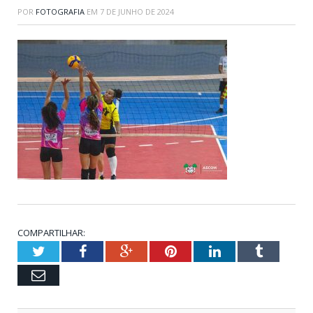
POR
FOTOGRAFIA
EM
7 DE JUNHO DE 2024
COMPARTILHAR:
Twitter
Facebook
Google+
Pinterest
LinkedIn
Tumblr
Email