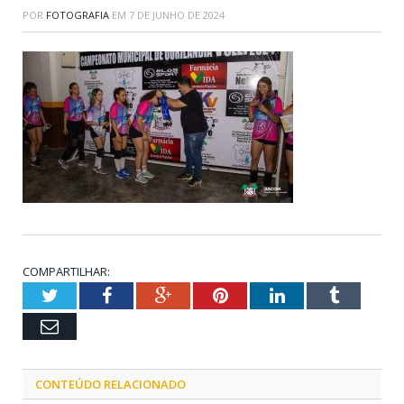
POR
FOTOGRAFIA
EM
7 DE JUNHO DE 2024
COMPARTILHAR:
Twitter
Facebook
Google+
Pinterest
LinkedIn
Tumblr
Email
CONTEÚDO RELACIONADO