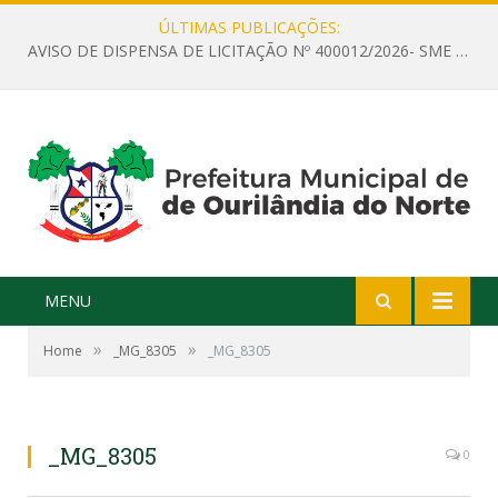
ÚLTIMAS PUBLICAÇÕES:
AVISO DE DISPENSA DE LICITAÇÃO Nº 400012/2026- SME – CONTRATAÇÃO DE EMPRESA ESPECIALIZADA PARA LOCAÇÃO DE ÔNIBUS EXECUTIVO COM CAPACIDADE DE 60 (SESSENTA) POLTRONAS, PARA TRANSPORTAR PROFESSORES RESPONSÁVEIS E ALUNOS PARA BRASÍLIA, COM SAÍDA DIA 10/08/2026 E RETORNO DIA 14/08/2026
MENU
»
»
Home
_MG_8305
_MG_8305
_MG_8305
0