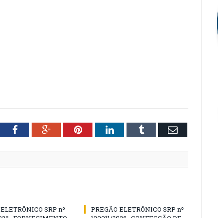
tter
Facebook
Google+
Pinterest
LinkedIn
Tumblr
Email
ELETRÔNICO SRP nº
PREGÃO ELETRÔNICO SRP nº