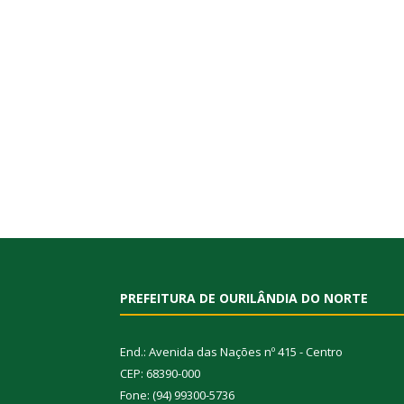
PREFEITURA DE OURILÂNDIA DO NORTE
End.: Avenida das Nações nº 415 - Centro
CEP: 68390-000
Fone: (94) 99300-5736