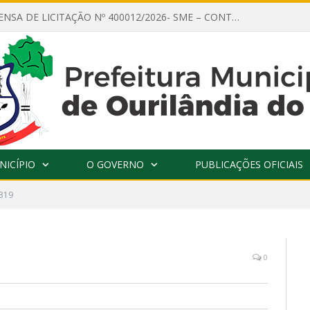
AVISO DE DISPENSA DE LICITAÇÃO Nº 400012/2026- SME – CONTRATAÇÃO DE EMPRESA ESPECIALIZADA PARA LOCAÇÃO DE ÔNIBUS EXECUTIVO COM CAPACIDADE DE 60 (SESSENTA) POLTRONAS, PARA TRANSPORTAR PROFESSORES RESPONSÁVEIS E ALUNOS PARA BRASÍLIA, COM SAÍDA DIA 10/08/2026 E RETORNO DIA 14/08/2026
NICÍPIO
O GOVERNO
PUBLICAÇÕES OFICIAIS
319
0