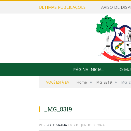
ÚLTIMAS PUBLICAÇÕES:
PÁGINA INICIAL
O MU
»
»
VOCÊ ESTÁ EM:
Home
_MG_8319
_MG_8
_MG_8319
POR
FOTOGRAFIA
EM
7 DE JUNHO DE 2024