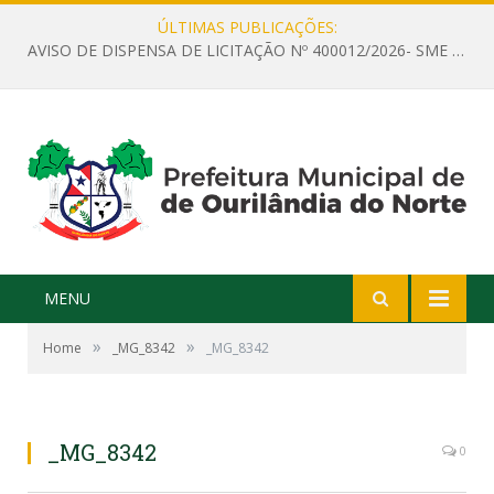
ÚLTIMAS PUBLICAÇÕES:
AVISO DE DISPENSA DE LICITAÇÃO Nº 400012/2026- SME – CONTRATAÇÃO DE EMPRESA ESPECIALIZADA PARA LOCAÇÃO DE ÔNIBUS EXECUTIVO COM CAPACIDADE DE 60 (SESSENTA) POLTRONAS, PARA TRANSPORTAR PROFESSORES RESPONSÁVEIS E ALUNOS PARA BRASÍLIA, COM SAÍDA DIA 10/08/2026 E RETORNO DIA 14/08/2026
MENU
»
»
Home
_MG_8342
_MG_8342
_MG_8342
0