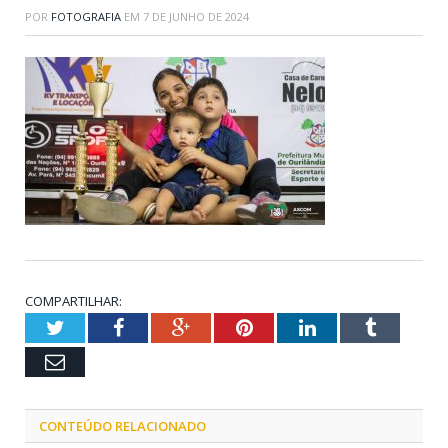
POR
FOTOGRAFIA
EM
7 DE JUNHO DE 2024
COMPARTILHAR:
Twitter
Facebook
Google+
Pinterest
LinkedIn
Tumblr
Email
CONTEÚDO RELACIONADO