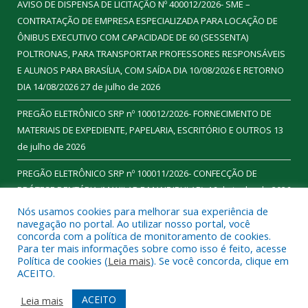
AVISO DE DISPENSA DE LICITAÇÃO Nº 400012/2026- SME –
CONTRATAÇÃO DE EMPRESA ESPECIALIZADA PARA LOCAÇÃO DE
ÔNIBUS EXECUTIVO COM CAPACIDADE DE 60 (SESSENTA)
POLTRONAS, PARA TRANSPORTAR PROFESSORES RESPONSÁVEIS
E ALUNOS PARA BRASÍLIA, COM SAÍDA DIA 10/08/2026 E RETORNO
DIA 14/08/2026
27 de julho de 2026
PREGÃO ELETRÔNICO SRP nº 100012/2026- FORNECIMENTO DE
MATERIAIS DE EXPEDIENTE, PAPELARIA, ESCRITÓRIO E OUTROS
13
de julho de 2026
PREGÃO ELETRÔNICO SRP nº 100011/2026- CONFECÇÃO DE
PRÓTESE DENTÁRIA (MAXILAR E MANDIBULAR).
16 de junho de 2026
Nós usamos cookies para melhorar sua experiência de
navegação no portal. Ao utilizar nosso portal, você
concorda com a política de monitoramento de cookies.
Para ter mais informações sobre como isso é feito, acesse
Todos os direitos reservados a Prefeitura Municipal de
Política de cookies (
Leia mais
). Se você concorda, clique em
Ourilândia do Norte.
ACEITO.
Mapa do Site
Acessar Área Administrativa
ACEITO
Leia mais