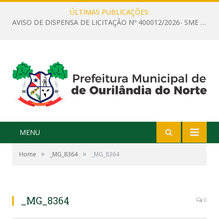
ÚLTIMAS PUBLICAÇÕES:
AVISO DE DISPENSA DE LICITAÇÃO Nº 400012/2026- SME – CONTRATAÇÃO DE EMPRESA ESPECIALIZADA PARA LOCAÇÃO DE ÔNIBUS EXECUTIVO COM CAPACIDADE DE 60 (SESSENTA) POLTRONAS, PARA TRANSPORTAR PROFESSORES RESPONSÁVEIS E ALUNOS PARA BRASÍLIA, COM SAÍDA DIA 10/08/2026 E RETORNO DIA 14/08/2026
MENU
»
»
Home
_MG_8364
_MG_8364
_MG_8364
0