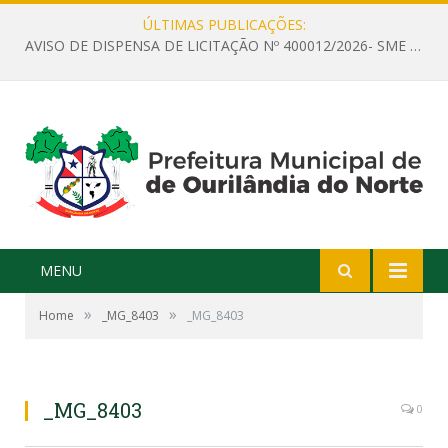
ÚLTIMAS PUBLICAÇÕES:
AVISO DE DISPENSA DE LICITAÇÃO Nº 400012/2026- SME – CONTRATAÇÃO DE EMPRESA ESPECIALIZADA PARA LOCAÇÃO DE ÔNIBUS EXECUTIVO COM CAPACIDADE DE 60 (SESSENTA) POLTRONAS, PARA TRANSPORTAR PROFESSORES RESPONSÁVEIS E ALUNOS PARA BRASÍLIA, COM SAÍDA DIA 10/08/2026 E RETORNO DIA 14/08/2026
MENU
»
»
Home
_MG_8403
_MG_8403
_MG_8403
0