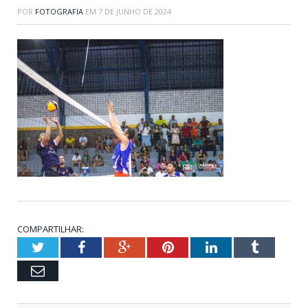
POR
FOTOGRAFIA
EM
7 DE JUNHO DE 2024
COMPARTILHAR:
Twitter
Facebook
Google+
Pinterest
LinkedIn
Tumblr
Email