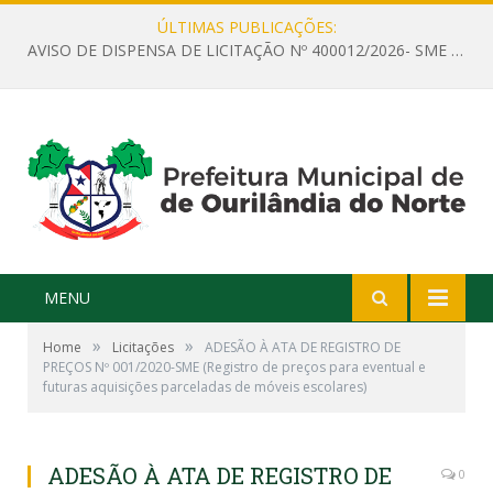
ÚLTIMAS PUBLICAÇÕES:
AVISO DE DISPENSA DE LICITAÇÃO Nº 400012/2026- SME – CONTRATAÇÃO DE EMPRESA ESPECIALIZADA PARA LOCAÇÃO DE ÔNIBUS EXECUTIVO COM CAPACIDADE DE 60 (SESSENTA) POLTRONAS, PARA TRANSPORTAR PROFESSORES RESPONSÁVEIS E ALUNOS PARA BRASÍLIA, COM SAÍDA DIA 10/08/2026 E RETORNO DIA 14/08/2026
MENU
»
»
Home
Licitações
ADESÃO À ATA DE REGISTRO DE
PREÇOS Nº 001/2020-SME (Registro de preços para eventual e
futuras aquisições parceladas de móveis escolares)
ADESÃO À ATA DE REGISTRO DE
0