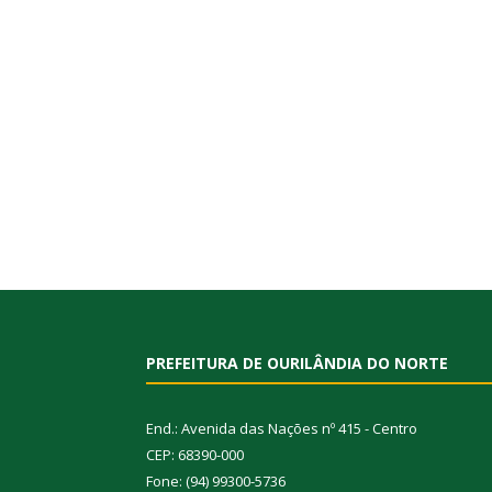
PREFEITURA DE OURILÂNDIA DO NORTE
End.: Avenida das Nações nº 415 - Centro
CEP: 68390-000
Fone: (94) 99300-5736