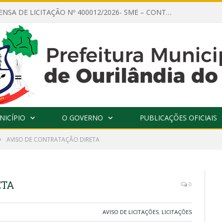
AVISO DE DISPENSA DE LICITAÇÃO Nº 400012/2026- SME – CONTRATAÇÃO DE EMPRESA ESPECIALIZADA PARA LOCAÇÃO DE ÔNIBUS EXECUTIVO COM CAPACIDADE DE 60 (SESSENTA) POLTRONAS, PARA TRANSPORTAR PROFESSORES RESPONSÁVEIS E ALUNOS PARA BRASÍLIA, COM SAÍDA DIA 10/08/2026 E RETORNO DIA 14/08/2026
NICÍPIO
O GOVERNO
PUBLICAÇÕES OFICIAIS
»
AVISO DE CONTRATAÇÃO DIRETA
ETA
0
AVISO DE LICITAÇÕES
,
LICITAÇÕES