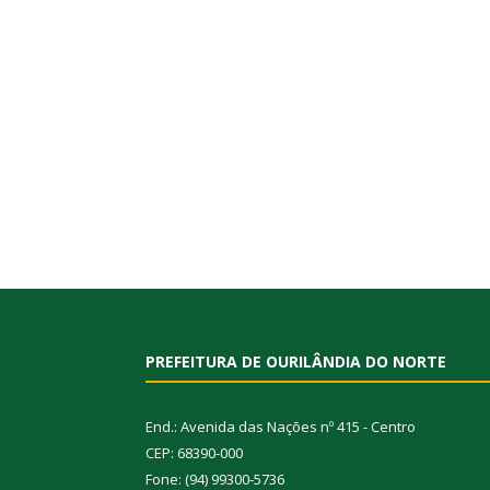
PREFEITURA DE OURILÂNDIA DO NORTE
End.: Avenida das Nações nº 415 - Centro
CEP: 68390-000
Fone: (94) 99300-5736