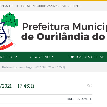
AVISO DE DISPENSA DE LICITAÇÃO Nº 400012/2026- SME – CONTRATAÇÃO DE EMPRESA ESPECIALIZADA PARA LOCAÇÃO DE ÔNIBUS EXECUTIVO COM CAPACIDADE DE 60 (SESSENTA) POLTRONAS, PARA TRANSPORTAR PROFESSORES RESPONSÁVEIS E ALUNOS PARA BRASÍLIA, COM SAÍDA DIA 10/08/2026 E RETORNO DIA 14/08/2026
NICÍPIO
O GOVERNO
PUBLICAÇÕES OFICIAIS
Boletim Epidemiológico (02/03/2021 – 17:45H)
/2021 – 17:45H)
0
BOLETINS COVID-19