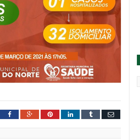
tter
Facebook
Google+
Pinterest
LinkedIn
Tumblr
Email