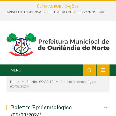
ÚLTIMAS PUBLICAÇÕES:
AVISO DE DISPENSA DE LICITAÇÃO Nº 400012/2026- SME – CONTRATAÇÃO DE EMPRESA ESPECIALIZADA PARA LOCAÇÃO DE ÔNIBUS EXECUTIVO COM CAPACIDADE DE 60 (SESSENTA) POLTRONAS, PARA TRANSPORTAR PROFESSORES RESPONSÁVEIS E ALUNOS PARA BRASÍLIA, COM SAÍDA DIA 10/08/2026 E RETORNO DIA 14/08/2026
MENU
»
»
Home
Boletins COVID-19
Boletim Epidemiológico
(05/03/2024)
Boletim Epidemiológico
0
(05/03/2024)