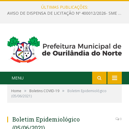
ÚLTIMAS PUBLICAÇÕES:
AVISO DE DISPENSA DE LICITAÇÃO Nº 400012/2026- SME – CONTRATAÇÃO DE EMPRESA ESPECIALIZADA PARA LOCAÇÃO DE ÔNIBUS EXECUTIVO COM CAPACIDADE DE 60 (SESSENTA) POLTRONAS, PARA TRANSPORTAR PROFESSORES RESPONSÁVEIS E ALUNOS PARA BRASÍLIA, COM SAÍDA DIA 10/08/2026 E RETORNO DIA 14/08/2026
MENU
»
»
Home
Boletins COVID-19
Boletim Epidemiológico
(05/06/2021)
Boletim Epidemiológico
0
(05/06/2021)