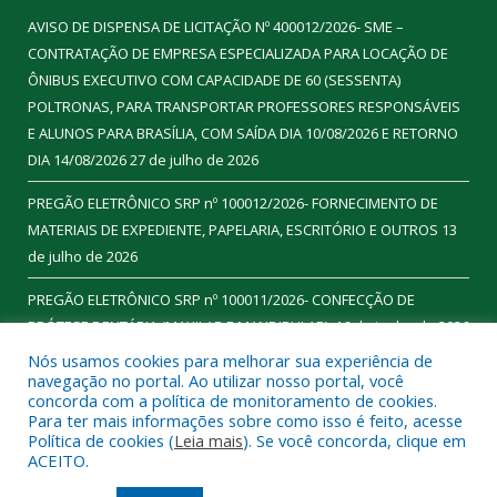
AVISO DE DISPENSA DE LICITAÇÃO Nº 400012/2026- SME –
CONTRATAÇÃO DE EMPRESA ESPECIALIZADA PARA LOCAÇÃO DE
ÔNIBUS EXECUTIVO COM CAPACIDADE DE 60 (SESSENTA)
POLTRONAS, PARA TRANSPORTAR PROFESSORES RESPONSÁVEIS
E ALUNOS PARA BRASÍLIA, COM SAÍDA DIA 10/08/2026 E RETORNO
DIA 14/08/2026
27 de julho de 2026
PREGÃO ELETRÔNICO SRP nº 100012/2026- FORNECIMENTO DE
MATERIAIS DE EXPEDIENTE, PAPELARIA, ESCRITÓRIO E OUTROS
13
de julho de 2026
PREGÃO ELETRÔNICO SRP nº 100011/2026- CONFECÇÃO DE
PRÓTESE DENTÁRIA (MAXILAR E MANDIBULAR).
16 de junho de 2026
Nós usamos cookies para melhorar sua experiência de
navegação no portal. Ao utilizar nosso portal, você
concorda com a política de monitoramento de cookies.
Para ter mais informações sobre como isso é feito, acesse
Todos os direitos reservados a Prefeitura Municipal de
Política de cookies (
Leia mais
). Se você concorda, clique em
Ourilândia do Norte.
ACEITO.