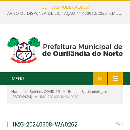
ÚLTIMAS PUBLICAÇÕES:
AVISO DE DISPENSA DE LICITAÇÃO Nº 400012/2026- SME – CONTRATAÇÃO DE EMPRESA ESPECIALIZADA PARA LOCAÇÃO DE ÔNIBUS EXECUTIVO COM CAPACIDADE DE 60 (SESSENTA) POLTRONAS, PARA TRANSPORTAR PROFESSORES RESPONSÁVEIS E ALUNOS PARA BRASÍLIA, COM SAÍDA DIA 10/08/2026 E RETORNO DIA 14/08/2026
MENU
»
»
Home
Boletins COVID-19
Boletim Epidemiológico
»
(08/03/2024)
IMG-20240308-WA0262
IMG-20240308-WA0262
0