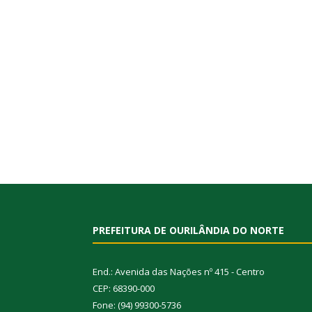
PREFEITURA DE OURILÂNDIA DO NORTE
End.: Avenida das Nações nº 415 - Centro
CEP: 68390-000
Fone: (94) 99300-5736