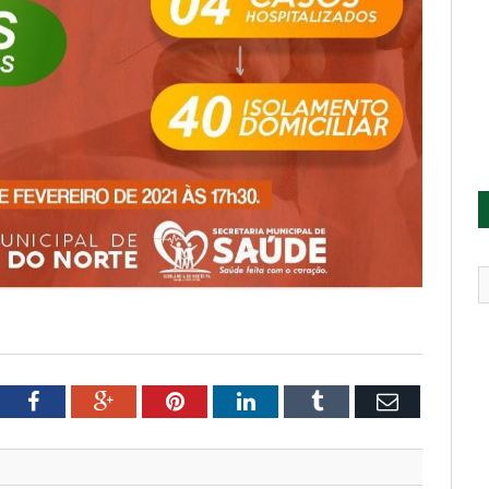
tter
Facebook
Google+
Pinterest
LinkedIn
Tumblr
Email