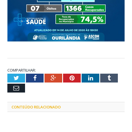
COMPARTILHAR:
Twitter
Facebook
Google+
Pinterest
LinkedIn
Tumblr
Email
CONTEÚDO RELACIONADO