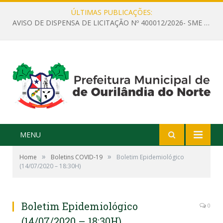
ÚLTIMAS PUBLICAÇÕES:
AVISO DE DISPENSA DE LICITAÇÃO Nº 400012/2026- SME – CONTRATAÇÃO DE EMPRESA ESPECIALIZADA PARA LOCAÇÃO DE ÔNIBUS EXECUTIVO COM CAPACIDADE DE 60 (SESSENTA) POLTRONAS, PARA TRANSPORTAR PROFESSORES RESPONSÁVEIS E ALUNOS PARA BRASÍLIA, COM SAÍDA DIA 10/08/2026 E RETORNO DIA 14/08/2026
MENU
»
»
Home
Boletins COVID-19
Boletim Epidemiológico
(14/07/2020 – 18:30H)
Boletim Epidemiológico
0
(14/07/2020 – 18:30H)