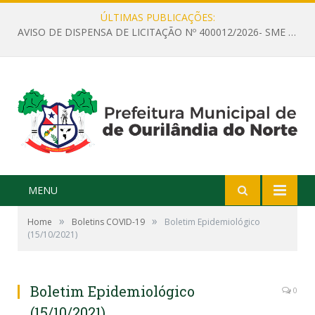
ÚLTIMAS PUBLICAÇÕES:
AVISO DE DISPENSA DE LICITAÇÃO Nº 400012/2026- SME – CONTRATAÇÃO DE EMPRESA ESPECIALIZADA PARA LOCAÇÃO DE ÔNIBUS EXECUTIVO COM CAPACIDADE DE 60 (SESSENTA) POLTRONAS, PARA TRANSPORTAR PROFESSORES RESPONSÁVEIS E ALUNOS PARA BRASÍLIA, COM SAÍDA DIA 10/08/2026 E RETORNO DIA 14/08/2026
MENU
»
»
Home
Boletins COVID-19
Boletim Epidemiológico
(15/10/2021)
Boletim Epidemiológico
0
(15/10/2021)