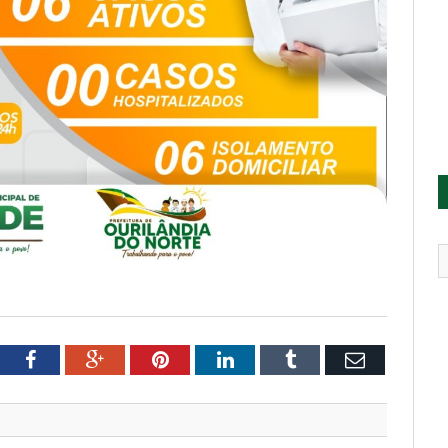
tter
Facebook
Google+
Pinterest
LinkedIn
Tumblr
Email