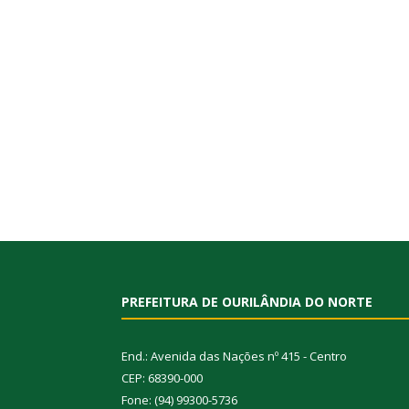
PREFEITURA DE OURILÂNDIA DO NORTE
End.: Avenida das Nações nº 415 - Centro
CEP: 68390-000
Fone: (94) 99300-5736