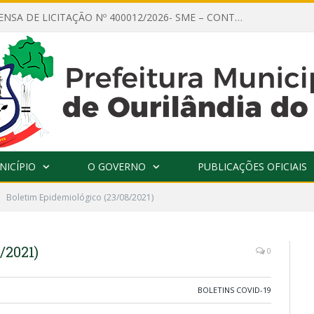
AVISO DE DISPENSA DE LICITAÇÃO Nº 400012/2026- SME – CONTRATAÇÃO DE EMPRESA ESPECIALIZADA PARA LOCAÇÃO DE ÔNIBUS EXECUTIVO COM CAPACIDADE DE 60 (SESSENTA) POLTRONAS, PARA TRANSPORTAR PROFESSORES RESPONSÁVEIS E ALUNOS PARA BRASÍLIA, COM SAÍDA DIA 10/08/2026 E RETORNO DIA 14/08/2026
NICÍPIO
O GOVERNO
PUBLICAÇÕES OFICIAIS
Boletim Epidemiológico (23/08/2021)
/2021)
0
BOLETINS COVID-19