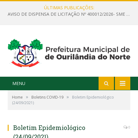
ÚLTIMAS PUBLICAÇÕES:
AVISO DE DISPENSA DE LICITAÇÃO Nº 400012/2026- SME – CONTRATAÇÃO DE EMPRESA ESPECIALIZADA PARA LOCAÇÃO DE ÔNIBUS EXECUTIVO COM CAPACIDADE DE 60 (SESSENTA) POLTRONAS, PARA TRANSPORTAR PROFESSORES RESPONSÁVEIS E ALUNOS PARA BRASÍLIA, COM SAÍDA DIA 10/08/2026 E RETORNO DIA 14/08/2026
MENU
»
»
Home
Boletins COVID-19
Boletim Epidemiológico
(24/09/2021)
Boletim Epidemiológico
0
(24/09/2021)