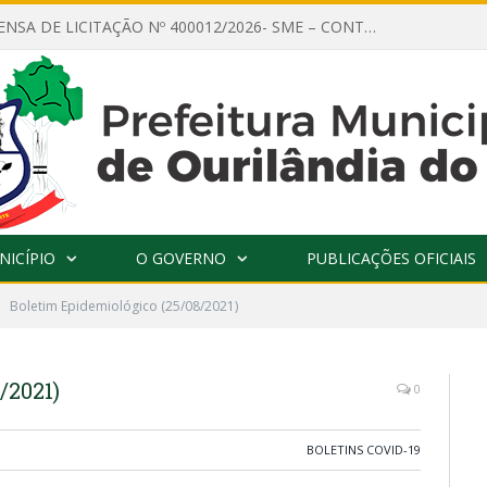
AVISO DE DISPENSA DE LICITAÇÃO Nº 400012/2026- SME – CONTRATAÇÃO DE EMPRESA ESPECIALIZADA PARA LOCAÇÃO DE ÔNIBUS EXECUTIVO COM CAPACIDADE DE 60 (SESSENTA) POLTRONAS, PARA TRANSPORTAR PROFESSORES RESPONSÁVEIS E ALUNOS PARA BRASÍLIA, COM SAÍDA DIA 10/08/2026 E RETORNO DIA 14/08/2026
NICÍPIO
O GOVERNO
PUBLICAÇÕES OFICIAIS
Boletim Epidemiológico (25/08/2021)
/2021)
0
BOLETINS COVID-19