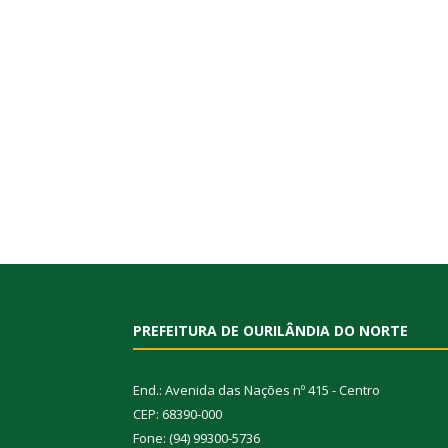
PREFEITURA DE OURILÂNDIA DO NORTE
End.: Avenida das Nações nº 415 - Centro
CEP: 68390-000
Fone: (94) 99300-5736