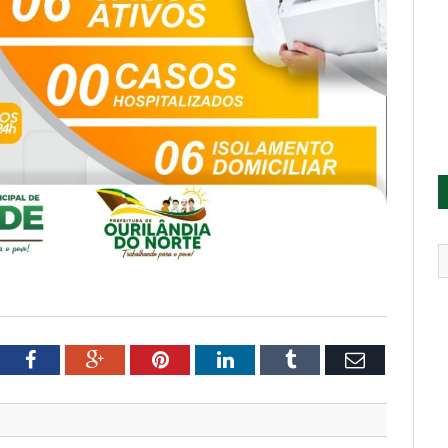
tter
Facebook
Google+
Pinterest
LinkedIn
Tumblr
Email