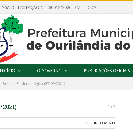
AVISO DE DISPENSA DE LICITAÇÃO Nº 400012/2026- SME – CONTRATAÇÃO DE EMPRESA ESPECIALIZADA PARA LOCAÇÃO DE ÔNIBUS EXECUTIVO COM CAPACIDADE DE 60 (SESSENTA) POLTRONAS, PARA TRANSPORTAR PROFESSORES RESPONSÁVEIS E ALUNOS PARA BRASÍLIA, COM SAÍDA DIA 10/08/2026 E RETORNO DIA 14/08/2026
NICÍPIO
O GOVERNO
PUBLICAÇÕES OFICIAIS
Boletim Epidemiológico (27/09/2021)
/2021)
0
BOLETINS COVID-19