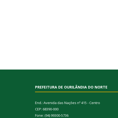
PREFEITURA DE OURILÂNDIA DO NORTE
End.: Avenida das Nações nº 415 - Centro
CEP: 68390-000
Fone: (94) 99300-5736