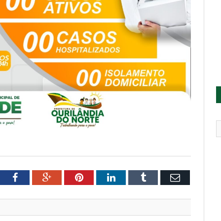
tter
Facebook
Google+
Pinterest
LinkedIn
Tumblr
Email