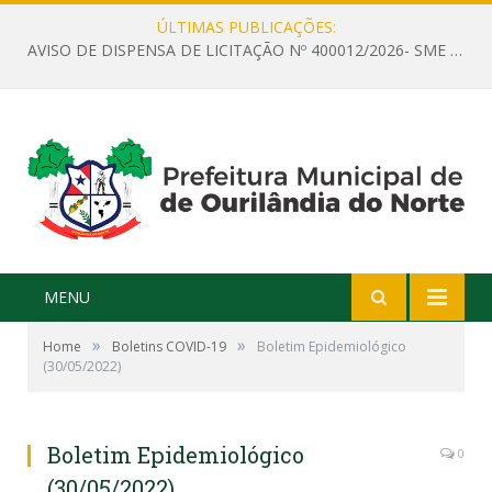
ÚLTIMAS PUBLICAÇÕES:
AVISO DE DISPENSA DE LICITAÇÃO Nº 400012/2026- SME – CONTRATAÇÃO DE EMPRESA ESPECIALIZADA PARA LOCAÇÃO DE ÔNIBUS EXECUTIVO COM CAPACIDADE DE 60 (SESSENTA) POLTRONAS, PARA TRANSPORTAR PROFESSORES RESPONSÁVEIS E ALUNOS PARA BRASÍLIA, COM SAÍDA DIA 10/08/2026 E RETORNO DIA 14/08/2026
MENU
»
»
Home
Boletins COVID-19
Boletim Epidemiológico
(30/05/2022)
Boletim Epidemiológico
0
(30/05/2022)