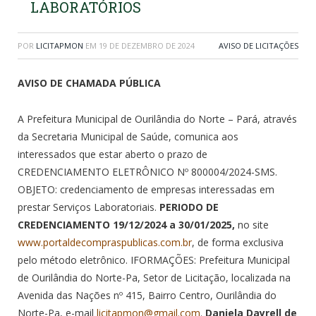
LABORATÓRIOS
POR
LICITAPMON
EM
19 DE DEZEMBRO DE 2024
AVISO DE LICITAÇÕES
AVISO DE CHAMADA PÚBLICA
A Prefeitura Municipal de Ourilândia do Norte – Pará, através
da Secretaria Municipal de Saúde, comunica aos
interessados que estar aberto o prazo de
CREDENCIAMENTO ELETRÔNICO Nº 800004/2024-SMS.
OBJETO: credenciamento de empresas interessadas em
prestar Serviços Laboratoriais.
PERIODO DE
CREDENCIAMENTO 19/12/2024 a 30/01/2025,
no site
www.portaldecompraspublicas.com.br
, de forma exclusiva
pelo método eletrônico. IFORMAÇÕES: Prefeitura Municipal
de Ourilândia do Norte-Pa, Setor de Licitação, localizada na
Avenida das Nações nº 415, Bairro Centro, Ourilândia do
Norte-Pa, e-mail
licitapmon@gmail.com
.
Daniela Dayrell de