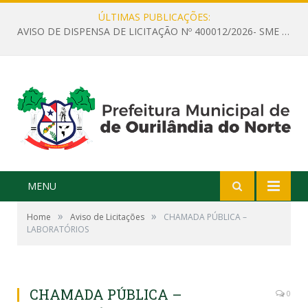
ÚLTIMAS PUBLICAÇÕES:
AVISO DE DISPENSA DE LICITAÇÃO Nº 400012/2026- SME – CONTRATAÇÃO DE EMPRESA ESPECIALIZADA PARA LOCAÇÃO DE ÔNIBUS EXECUTIVO COM CAPACIDADE DE 60 (SESSENTA) POLTRONAS, PARA TRANSPORTAR PROFESSORES RESPONSÁVEIS E ALUNOS PARA BRASÍLIA, COM SAÍDA DIA 10/08/2026 E RETORNO DIA 14/08/2026
MENU
»
»
Home
Aviso de Licitações
CHAMADA PÚBLICA –
LABORATÓRIOS
CHAMADA PÚBLICA –
0