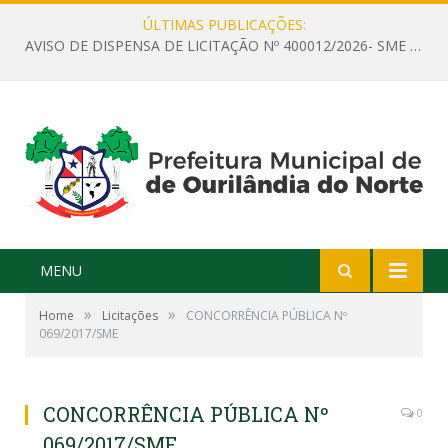
ÚLTIMAS PUBLICAÇÕES:
AVISO DE DISPENSA DE LICITAÇÃO Nº 400012/2026- SME – CONTRATAÇÃO DE EMPRESA ESPECIALIZADA PARA LOCAÇÃO DE ÔNIBUS EXECUTIVO COM CAPACIDADE DE 60 (SESSENTA) POLTRONAS, PARA TRANSPORTAR PROFESSORES RESPONSÁVEIS E ALUNOS PARA BRASÍLIA, COM SAÍDA DIA 10/08/2026 E RETORNO DIA 14/08/2026
MENU
»
»
Home
Licitações
CONCORRÊNCIA PÚBLICA Nº
069/2017/SME
CONCORRÊNCIA PÚBLICA Nº
0
069/2017/SME