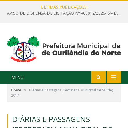
ÚLTIMAS PUBLICAÇÕES:
AVISO DE DISPENSA DE LICITAÇÃO Nº 400012/2026- SME – CONTRATAÇÃO DE EMPRESA ESPECIALIZADA PARA LOCAÇÃO DE ÔNIBUS EXECUTIVO COM CAPACIDADE DE 60 (SESSENTA) POLTRONAS, PARA TRANSPORTAR PROFESSORES RESPONSÁVEIS E ALUNOS PARA BRASÍLIA, COM SAÍDA DIA 10/08/2026 E RETORNO DIA 14/08/2026
MENU
»
Home
Diárias e Passagens (Secretaria Municipal de Saúde)
2017
DIÁRIAS E PASSAGENS