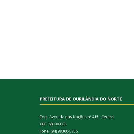
PREFEITURA DE OURILÂNDIA DO NORTE
End.: Avenida das Nações nº 415 - Centro
CEP: 68390-000
Fone: (94) 99300-5736