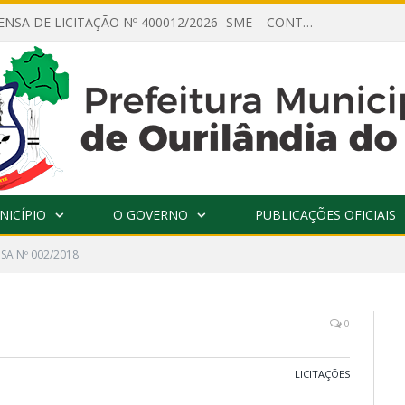
AVISO DE DISPENSA DE LICITAÇÃO Nº 400012/2026- SME – CONTRATAÇÃO DE EMPRESA ESPECIALIZADA PARA LOCAÇÃO DE ÔNIBUS EXECUTIVO COM CAPACIDADE DE 60 (SESSENTA) POLTRONAS, PARA TRANSPORTAR PROFESSORES RESPONSÁVEIS E ALUNOS PARA BRASÍLIA, COM SAÍDA DIA 10/08/2026 E RETORNO DIA 14/08/2026
NICÍPIO
O GOVERNO
PUBLICAÇÕES OFICIAIS
SA Nº 002/2018
0
LICITAÇÕES