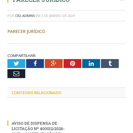
POR
CR2-ADMIN5
EM
3 DE JANEIRO DE 2024
PARECER JURÍDICO
COMPARTILHAR:
Twitter
Facebook
Google+
Pinterest
LinkedIn
Tumblr
Email
CONTEÚDO RELACIONADO
AVISO DE DISPENSA DE
LICITAÇÃO Nº 400012/2026-