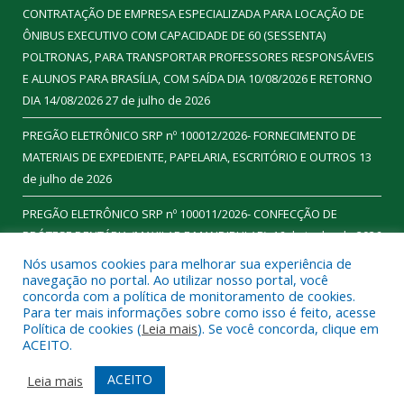
CONTRATAÇÃO DE EMPRESA ESPECIALIZADA PARA LOCAÇÃO DE
ÔNIBUS EXECUTIVO COM CAPACIDADE DE 60 (SESSENTA)
POLTRONAS, PARA TRANSPORTAR PROFESSORES RESPONSÁVEIS
E ALUNOS PARA BRASÍLIA, COM SAÍDA DIA 10/08/2026 E RETORNO
DIA 14/08/2026
27 de julho de 2026
PREGÃO ELETRÔNICO SRP nº 100012/2026- FORNECIMENTO DE
MATERIAIS DE EXPEDIENTE, PAPELARIA, ESCRITÓRIO E OUTROS
13
de julho de 2026
PREGÃO ELETRÔNICO SRP nº 100011/2026- CONFECÇÃO DE
PRÓTESE DENTÁRIA (MAXILAR E MANDIBULAR).
16 de junho de 2026
Nós usamos cookies para melhorar sua experiência de
navegação no portal. Ao utilizar nosso portal, você
concorda com a política de monitoramento de cookies.
Para ter mais informações sobre como isso é feito, acesse
Todos os direitos reservados a Prefeitura Municipal de
Política de cookies (
Leia mais
). Se você concorda, clique em
Ourilândia do Norte.
ACEITO.
Mapa do Site
Acessar Área Administrativa
ACEITO
Leia mais
Acessar Webmail