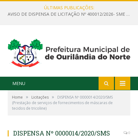
ÚLTIMAS PUBLICAÇÕES:
AVISO DE DISPENSA DE LICITAÇÃO Nº 400012/2026- SME – CONTRATAÇÃO DE EMPRESA ESPECIALIZADA PARA LOCAÇÃO DE ÔNIBUS EXECUTIVO COM CAPACIDADE DE 60 (SESSENTA) POLTRONAS, PARA TRANSPORTAR PROFESSORES RESPONSÁVEIS E ALUNOS PARA BRASÍLIA, COM SAÍDA DIA 10/08/2026 E RETORNO DIA 14/08/2026
MENU
»
»
Home
Licitações
DISPENSA Nº 0000014/2020/SMS
(Prestação de serviços de fornecimentos de máscaras de
tecidos de tricoline)
DISPENSA Nº 0000014/2020/SMS
0