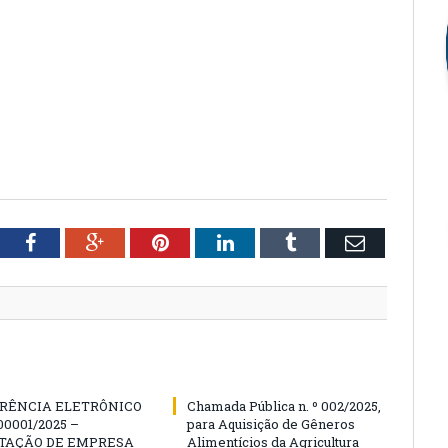
tter
Facebook
Google+
Pinterest
LinkedIn
Tumblr
Email
RÊNCIA ELETRÔNICO
Chamada Pública n. º 002/2025,
00001/2025 –
para Aquisição de Gêneros
TAÇÃO DE EMPRESA
Alimentícios da Agricultura