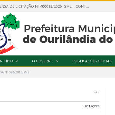
AVISO DE DISPENSA DE LICITAÇÃO Nº 400012/2026- SME – CONTRATAÇÃO DE EMPRESA ESPECIALIZADA PARA LOCAÇÃO DE ÔNIBUS EXECUTIVO COM CAPACIDADE DE 60 (SESSENTA) POLTRONAS, PARA TRANSPORTAR PROFESSORES RESPONSÁVEIS E ALUNOS PARA BRASÍLIA, COM SAÍDA DIA 10/08/2026 E RETORNO DIA 14/08/2026
NICÍPIO
O GOVERNO
PUBLICAÇÕES OFICIAIS
SA Nº 028/2018/SMS
0
LICITAÇÕES