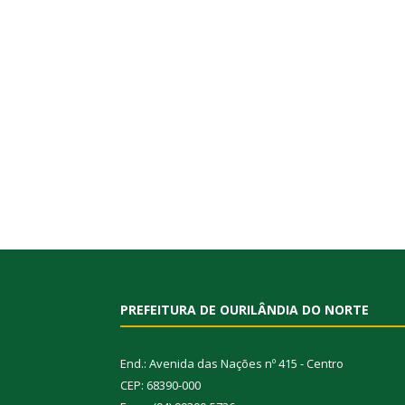
PREFEITURA DE OURILÂNDIA DO NORTE
End.: Avenida das Nações nº 415 - Centro
CEP: 68390-000