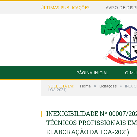
ÚLTIMAS PUBLICAÇÕES:
PÁGINA INICIAL
O MU
»
»
VOCÊ ESTÁ EM:
Home
Licitações
INEXIG
LOA-2021)
INEXIGIBILIDADE Nº 00007/2
TÉCNICOS PROFISSIONAIS E
ELABORAÇÃO DA LOA-2021)