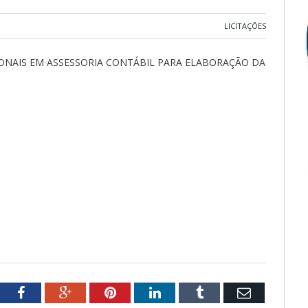
LICITAÇÕES
IONAIS EM ASSESSORIA CONTÁBIL PARA ELABORAÇÃO DA
tter
Facebook
Google+
Pinterest
LinkedIn
Tumblr
Email