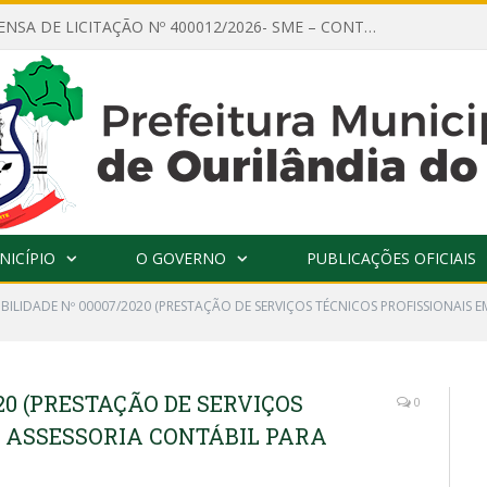
AVISO DE DISPENSA DE LICITAÇÃO Nº 400012/2026- SME – CONTRATAÇÃO DE EMPRESA ESPECIALIZADA PARA LOCAÇÃO DE ÔNIBUS EXECUTIVO COM CAPACIDADE DE 60 (SESSENTA) POLTRONAS, PARA TRANSPORTAR PROFESSORES RESPONSÁVEIS E ALUNOS PARA BRASÍLIA, COM SAÍDA DIA 10/08/2026 E RETORNO DIA 14/08/2026
NICÍPIO
O GOVERNO
PUBLICAÇÕES OFICIAIS
IBILIDADE Nº 00007/2020 (PRESTAÇÃO DE SERVIÇOS TÉCNICOS PROFISSIONAIS
020 (PRESTAÇÃO DE SERVIÇOS
0
M ASSESSORIA CONTÁBIL PARA