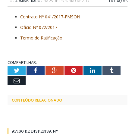
POR
ADMINISTRADOR
EM
25 DE FEVEREIRO DE 2017
LICITAÇÕES
Contrato Nº 041/2017-FMSON
Ofício Nº 072/2017
Termo de Ratificação
COMPARTILHAR:
Twitter
Facebook
Google+
Pinterest
LinkedIn
Tumblr
Email
CONTEÚDO RELACIONADO
AVISO DE DISPENSA Nº