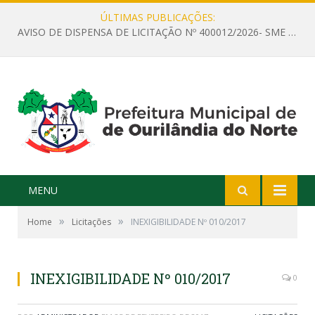
ÚLTIMAS PUBLICAÇÕES:
AVISO DE DISPENSA DE LICITAÇÃO Nº 400012/2026- SME – CONTRATAÇÃO DE EMPRESA ESPECIALIZADA PARA LOCAÇÃO DE ÔNIBUS EXECUTIVO COM CAPACIDADE DE 60 (SESSENTA) POLTRONAS, PARA TRANSPORTAR PROFESSORES RESPONSÁVEIS E ALUNOS PARA BRASÍLIA, COM SAÍDA DIA 10/08/2026 E RETORNO DIA 14/08/2026
MENU
»
»
Home
Licitações
INEXIGIBILIDADE Nº 010/2017
INEXIGIBILIDADE Nº 010/2017
0