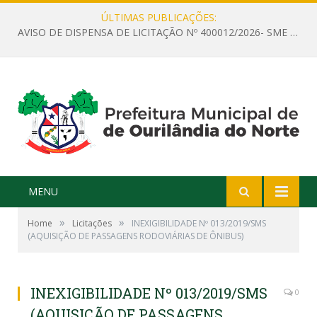
ÚLTIMAS PUBLICAÇÕES:
AVISO DE DISPENSA DE LICITAÇÃO Nº 400012/2026- SME – CONTRATAÇÃO DE EMPRESA ESPECIALIZADA PARA LOCAÇÃO DE ÔNIBUS EXECUTIVO COM CAPACIDADE DE 60 (SESSENTA) POLTRONAS, PARA TRANSPORTAR PROFESSORES RESPONSÁVEIS E ALUNOS PARA BRASÍLIA, COM SAÍDA DIA 10/08/2026 E RETORNO DIA 14/08/2026
MENU
»
»
Home
Licitações
INEXIGIBILIDADE Nº 013/2019/SMS
(AQUISIÇÃO DE PASSAGENS RODOVIÁRIAS DE ÔNIBUS)
INEXIGIBILIDADE Nº 013/2019/SMS
0
(AQUISIÇÃO DE PASSAGENS