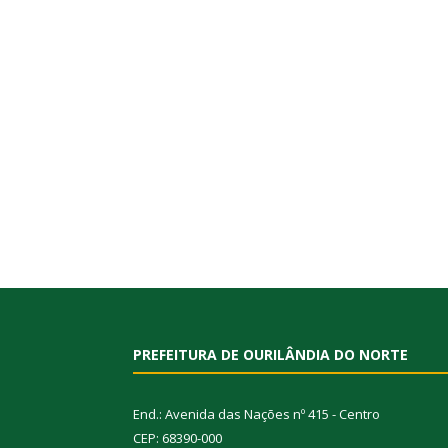
PREFEITURA DE OURILÂNDIA DO NORTE
End.: Avenida das Nações nº 415 - Centro
CEP: 68390-000