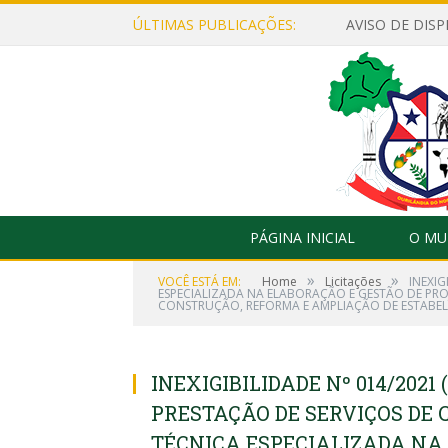
ÚLTIMAS PUBLICAÇÕES:
PÁGINA INICIAL
O MU
»
»
VOCÊ ESTÁ EM:
Home
Licitações
INEXI
ESPECIALIZADA NA ELABORAÇÃO E GESTÃO DE PRO
CONSTRUÇÃO, REFORMA E AMPLIAÇÃO DE ESTABEL
INEXIGIBILIDADE Nº 014/20
PRESTAÇÃO DE SERVIÇOS DE 
TÉCNICA ESPECIALIZADA NA