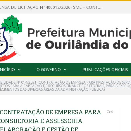
AVISO DE DISPENSA DE LICITAÇÃO Nº 400012/2026- SME – CONTRATAÇÃO DE EMPRESA ESPECIALIZADA PARA LOCAÇÃO DE ÔNIBUS EXECUTIVO COM CAPACIDADE DE 60 (SESSENTA) POLTRONAS, PARA TRANSPORTAR PROFESSORES RESPONSÁVEIS E ALUNOS PARA BRASÍLIA, COM SAÍDA DIA 10/08/2026 E RETORNO DIA 14/08/2026
NICÍPIO
O GOVERNO
PUBLICAÇÕES OFICIAIS
GIBILIDADE Nº 014/2021 (CONTRATAÇÃO DE EMPRESA PARA PRESTAÇÃO DE SERV
JETOS PARA A CAPTAÇÃO DE RECURSOS FINANCEIROS FEDERAIS, PARA A EXECU
ECIMENTOS DAS DIVERSAS ÁREAS DA ADMINISTRAÇÃO PÚBLICA)
21 (CONTRATAÇÃO DE EMPRESA PARA
0
CONSULTORIA E ASSESSORIA
 ELABORAÇÃO E GESTÃO DE