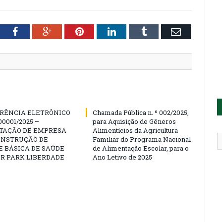
tter
Facebook
Google+
Pinterest
LinkedIn
Tumblr
Email
RÊNCIA ELETRÔNICO
Chamada Pública n. º 002/2025,
00001/2025 –
para Aquisição de Gêneros
TAÇÃO DE EMPRESA
Alimentícios da Agricultura
ONSTRUÇÃO DE
Familiar do Programa Nacional
 BÁSICA DE SAÚDE
de Alimentação Escolar, para o
R PARK LIBERDADE
Ano Letivo de 2025