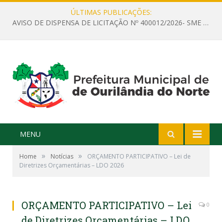
ÚLTIMAS PUBLICAÇÕES:
AVISO DE DISPENSA DE LICITAÇÃO Nº 400012/2026- SME – CONTRATAÇÃO DE EMPRESA ESPECIALIZADA PARA LOCAÇÃO DE ÔNIBUS EXECUTIVO COM CAPACIDADE DE 60 (SESSENTA) POLTRONAS, PARA TRANSPORTAR PROFESSORES RESPONSÁVEIS E ALUNOS PARA BRASÍLIA, COM SAÍDA DIA 10/08/2026 E RETORNO DIA 14/08/2026
MENU
»
»
Home
Notícias
ORÇAMENTO PARTICIPATIVO – Lei de
Diretrizes Orçamentárias – LDO 2026
ORÇAMENTO PARTICIPATIVO – Lei
0
de Diretrizes Orçamentárias – LDO